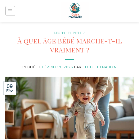
Passer
au
contenu
LES TOUT PETITS
À quel âge bébé marche-t-il
vraiment ?
PUBLIÉ LE
FÉVRIER 9, 2026
PAR
ELODIE RENAUDIN
09
Fév