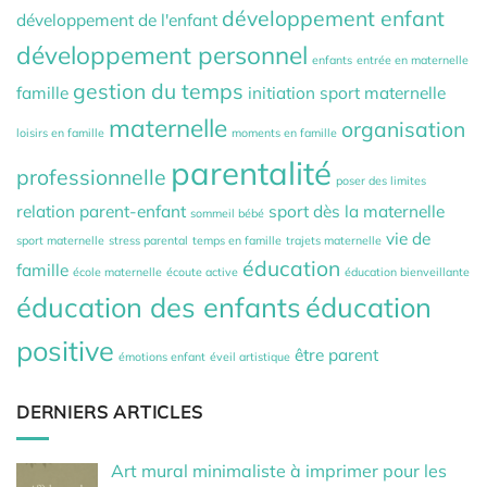
développement enfant
développement de l'enfant
développement personnel
enfants
entrée en maternelle
gestion du temps
famille
initiation sport maternelle
maternelle
organisation
loisirs en famille
moments en famille
parentalité
professionnelle
poser des limites
relation parent-enfant
sport dès la maternelle
sommeil bébé
vie de
sport maternelle
stress parental
temps en famille
trajets maternelle
éducation
famille
école maternelle
écoute active
éducation bienveillante
éducation des enfants
éducation
positive
être parent
émotions enfant
éveil artistique
DERNIERS ARTICLES
Art mural minimaliste à imprimer pour les