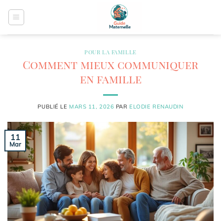
Passer
au
contenu
POUR LA FAMILLE
Comment mieux communiquer
en famille
PUBLIÉ LE
MARS 11, 2026
PAR
ELODIE RENAUDIN
11
Mar