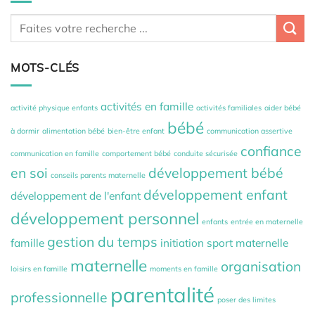
MOTS-CLÉS
activités en famille
activité physique enfants
activités familiales
aider bébé
bébé
à dormir
alimentation bébé
bien-être enfant
communication assertive
confiance
communication en famille
comportement bébé
conduite sécurisée
en soi
développement bébé
conseils parents maternelle
développement enfant
développement de l'enfant
développement personnel
enfants
entrée en maternelle
gestion du temps
famille
initiation sport maternelle
maternelle
organisation
loisirs en famille
moments en famille
parentalité
professionnelle
poser des limites