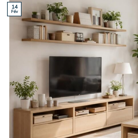
14
Fév