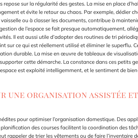
ès repose sur la régularité des gestes. La mise en place d’h
ngement et évite le retour au chaos. Par exemple, dédier c
a vaisselle ou à classer les documents, contribue à mainteni
a gestion de l’espace se fait presque automatiquement, allé
tés. Il est aussi utile d’adopter des routines de tri périod
 sur ce qui est réellement utilisé et éliminer le superflu. C
sation durable. La mise en œuvre de tableaux de visualisat
 supporter cette démarche. La constance dans ces petits ge
space est exploité intelligemment, et le sentiment de bien-
r une organisation assistée et
nédites pour optimiser l’organisation domestique. Des appl
lanification des courses facilitent la coordination des tâc
 rappeler de trier les vêtements ou de faire l’inventaire d