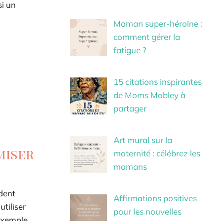
si un
Maman super-héroïne :
comment gérer la
fatigue ?
15 citations inspirantes
de Moms Mabley à
partager
Art mural sur la
miser
maternité : célébrez les
mamans
ndent
Affirmations positives
tiliser
pour les nouvelles
exemple,