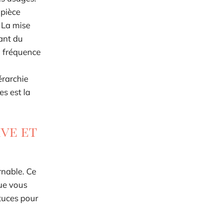
 pièce
. La mise
sant du
a fréquence
érarchie
s est la
ve et
rnable. Ce
Que vous
tuces pour