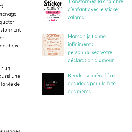
Transformez la chambre
nt
d’enfant avec le sticker
 ménage,
calamar
queter
nsforment
Maman je t’aime
er
infiniment :
 de choix
personnalisez votre
déclaration d’amour
ir un
Rendre sa mère fière :
aussi une
des idées pour la fête
 la vie de
des mères
es usages.