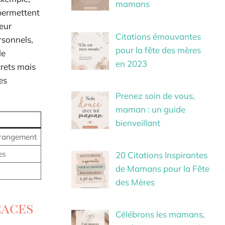
mamans
 permettent
leur
Citations émouvantes
rsonnels,
pour la fête des mères
le
en 2023
crets mais
es
Prenez soin de vous,
maman : un guide
bienveillant
e rangement
es
20 Citations Inspirantes
de Mamans pour la Fête
des Mères
caces
Célébrons les mamans,