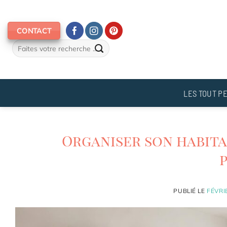
Passer
au
CONTACT
contenu
LES TOUT PE
Organiser son habita
PUBLIÉ LE
FÉVRI