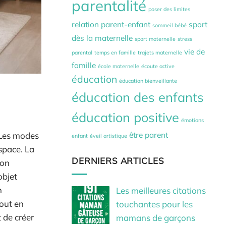
parentalité
poser des limites
relation parent-enfant
sport
sommeil bébé
dès la maternelle
sport maternelle
stress
vie de
parental
temps en famille
trajets maternelle
famille
école maternelle
écoute active
éducation
éducation bienveillante
éducation des enfants
éducation positive
émotions
être parent
. Les modes
enfant
éveil artistique
space. La
DERNIERS ARTICLES
ion
objet
n
Les meilleures citations
tout en
touchantes pour les
 de créer
mamans de garçons