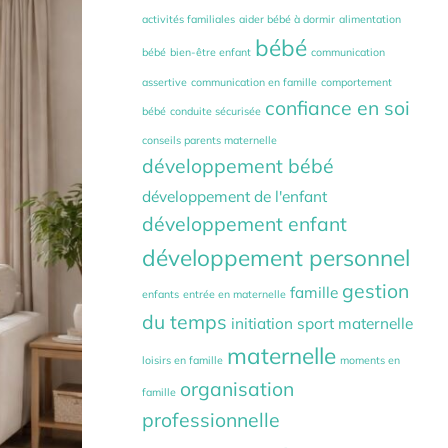
activités familiales
aider bébé à dormir
alimentation
bébé
bébé
bien-être enfant
communication
assertive
communication en famille
comportement
confiance en soi
bébé
conduite sécurisée
conseils parents maternelle
développement bébé
développement de l'enfant
développement enfant
développement personnel
gestion
famille
enfants
entrée en maternelle
du temps
initiation sport maternelle
maternelle
loisirs en famille
moments en
organisation
famille
professionnelle