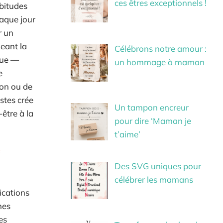
ces êtres exceptionnels !
abitudes
haque jour
r un
geant la
Célébrons notre amour :
ique —
un hommage à maman
e
ion ou de
stes crée
Un tampon encreur
être à la
pour dire ‘Maman je
t’aime’
Des SVG uniques pour
célébrer les mamans
ications
hes
es