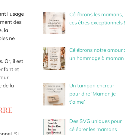
ant l’usage
Célébrons les mamans,
nement des
ces êtres exceptionnels !
, la
bles ne
Célébrons notre amour :
un hommage à maman
 Or, il est
enfant et
Pour
e de la
Un tampon encreur
pour dire ‘Maman je
t’aime’
rre
Des SVG uniques pour
célébrer les mamans
nnel. Si,