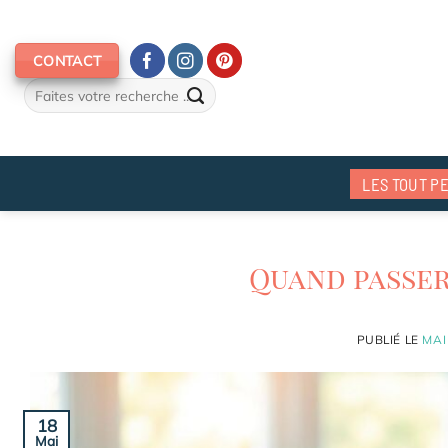
Passer
au
CONTACT
contenu
LES TOUT PE
Quand passer
PUBLIÉ LE
MAI
18
Mai