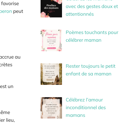
 favorise
avec des gestes doux et
iberon
peut
attentionnés
Poèmes touchants pour
célébrer maman
accrue au
crètes
Rester toujours le petit
enfant de sa maman
’est un
Célébrez l’amour
inconditionnel des
 même
mamans
er lieu,