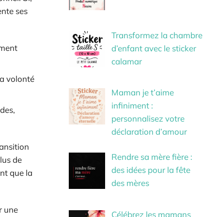
ente ses
Transformez la chambre
ement
d’enfant avec le sticker
calamar
a volonté
Maman je t’aime
infiniment :
ides,
personnalisez votre
déclaration d’amour
ransition
Rendre sa mère fière :
lus de
des idées pour la fête
nt que la
des mères
r une
Célébrez les mamans