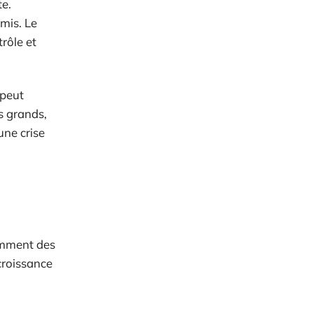
te.
mis. Le
trôle et
 peut
s grands,
une crise
tamment des
croissance