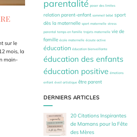
parentalité
poser des limites
relation parent-enfant
sport
rre
sommeil bébé
dès la maternelle
sport maternelle
stress
vie de
parental
temps en famille
trajets maternelle
famille
école maternelle
écoute active
t sur le
éducation
éducation bienveillante
12 mois, la
éducation des enfants
on main-
éducation positive
émotions
être parent
enfant
éveil artistique
DERNIERS ARTICLES
20 Citations Inspirantes
de Mamans pour la Fête
des Mères