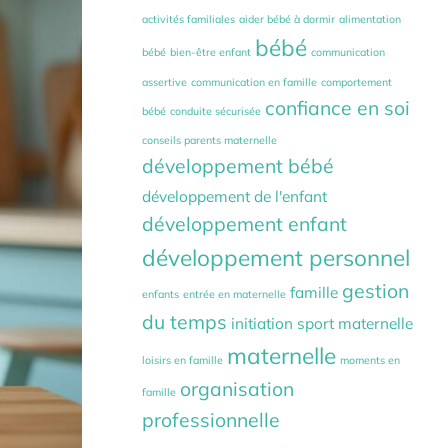
activités familiales
aider bébé à dormir
alimentation
bébé
bébé
bien-être enfant
communication
assertive
communication en famille
comportement
confiance en soi
bébé
conduite sécurisée
conseils parents maternelle
développement bébé
développement de l'enfant
développement enfant
développement personnel
gestion
famille
enfants
entrée en maternelle
du temps
initiation sport maternelle
maternelle
loisirs en famille
moments en
organisation
famille
professionnelle