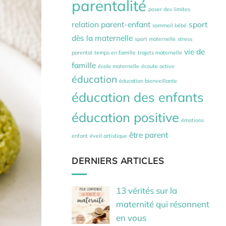
parentalité
poser des limites
relation parent-enfant
sport
sommeil bébé
dès la maternelle
sport maternelle
stress
vie de
parental
temps en famille
trajets maternelle
famille
école maternelle
écoute active
éducation
éducation bienveillante
éducation des enfants
éducation positive
émotions
être parent
enfant
éveil artistique
DERNIERS ARTICLES
13 vérités sur la
maternité qui résonnent
en vous