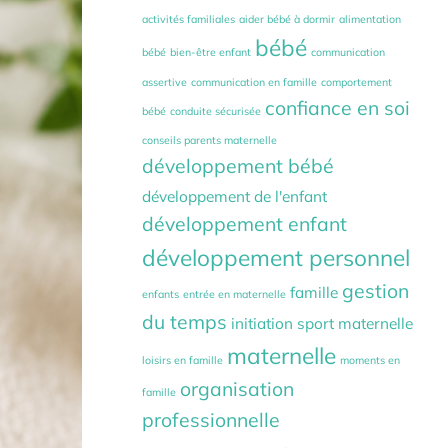
activités familiales
aider bébé à dormir
alimentation
bébé
bébé
bien-être enfant
communication
assertive
communication en famille
comportement
confiance en soi
bébé
conduite sécurisée
conseils parents maternelle
développement bébé
développement de l'enfant
développement enfant
développement personnel
gestion
famille
enfants
entrée en maternelle
du temps
initiation sport maternelle
maternelle
loisirs en famille
moments en
organisation
famille
professionnelle