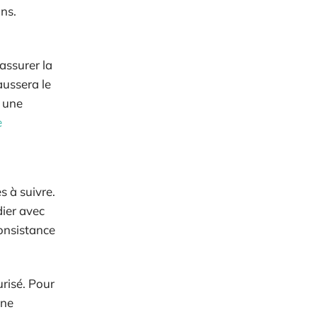
ons.
’assurer la
aussera le
r une
e
s à suivre.
dier avec
onsistance
urisé. Pour
une