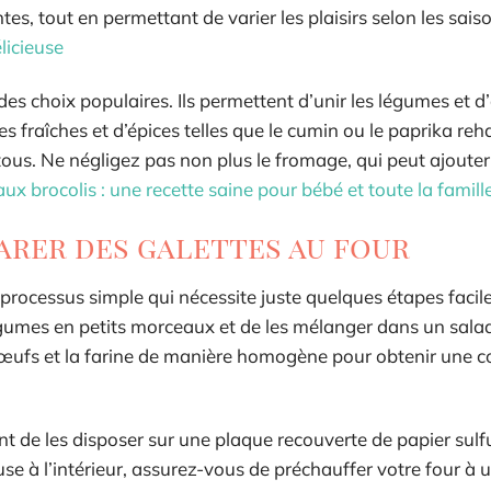
es, tout en permettant de varier les plaisirs selon les sais
licieuse
 des choix populaires. Ils permettent d’unir les légumes et d
es fraîches et d’épices telles que le cumin ou le paprika reh
tous. Ne négligez pas non plus le fromage, qui peut ajoute
aux brocolis : une recette saine pour bébé et toute la famill
arer des galettes au four
processus simple qui nécessite juste quelques étapes facile
égumes en petits morceaux et de les mélanger dans un sala
s œufs et la farine de manière homogène pour obtenir une c
ant de les disposer sur une plaque recouverte de papier sulf
euse à l’intérieur, assurez-vous de préchauffer votre four à 