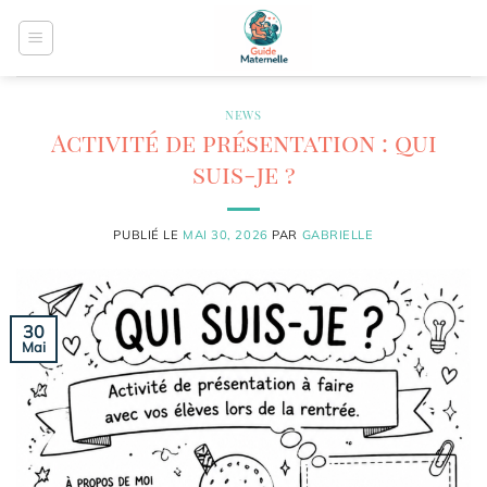
Passer
au
contenu
NEWS
Activité de présentation : qui
suis-je ?
PUBLIÉ LE
MAI 30, 2026
PAR
GABRIELLE
30
Mai