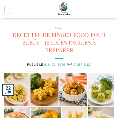
Passer
au
contenu
NEWS
Recettes de finger food pour
bébés : 12 idées faciles à
préparer
PUBLIÉ LE
JUIN 22, 2026
PAR
GABRIELLE
22
Juin