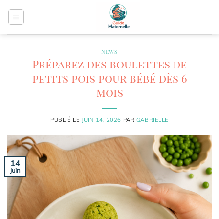
Passer
au
contenu
NEWS
Préparez des boulettes de
petits pois pour bébé dès 6
mois
PUBLIÉ LE
JUIN 14, 2026
PAR
GABRIELLE
14
Juin