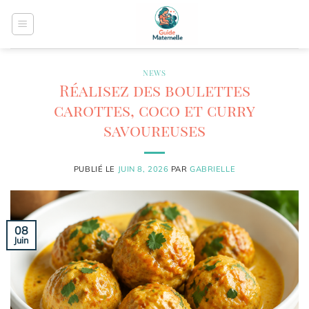
Passer
au
contenu
NEWS
Réalisez des boulettes
carottes, coco et curry
savoureuses
PUBLIÉ LE
JUIN 8, 2026
PAR
GABRIELLE
08
Juin