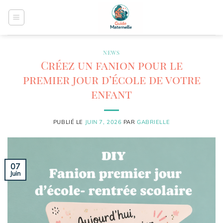
Passer
au
contenu
NEWS
Créez un fanion pour le
premier jour d’école de votre
enfant
PUBLIÉ LE
JUIN 7, 2026
PAR
GABRIELLE
07
Juin